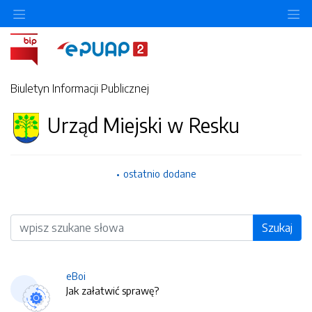
O
Biuletyn Informacji Publicznej
Urząd Miejski w Resku
ostatnio dodane
Wyszukiwarka
Szukaj
eBoi
Jak załatwić sprawę?