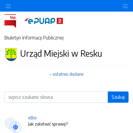
O
Biuletyn Informacji Publicznej
Urząd Miejski w Resku
ostatnio dodane
Wyszukiwarka
Szukaj
eBoi
Jak załatwić sprawę?