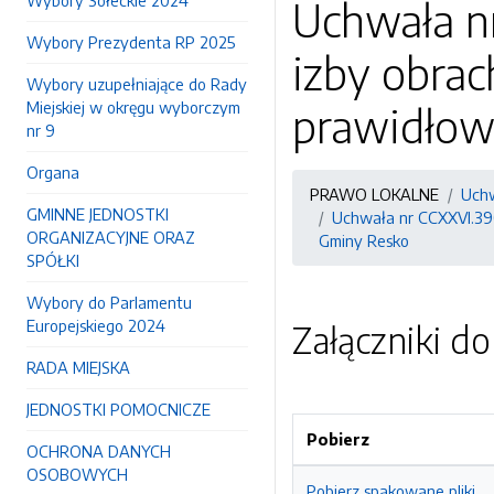
Wybory Sołeckie 2024
Uchwała nr
Wybory Prezydenta RP 2025
izby obrac
Wybory uzupełniające do Rady
Miejskiej w okręgu wyborczym
prawidłow
nr 9
Organa
PRAWO LOKALNE
Uchw
GMINNE JEDNOSTKI
Uchwała nr CCXXVI.390
ORGANIZACYJNE ORAZ
Gminy Resko
SPÓŁKI
Wybory do Parlamentu
Europejskiego 2024
Załączniki d
RADA MIEJSKA
JEDNOSTKI POMOCNICZE
Pobierz
OCHRONA DANYCH
OSOBOWYCH
Pobierz spakowane pliki