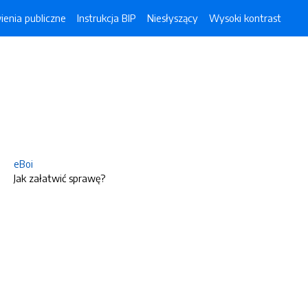
enia publiczne
Instrukcja BIP
Niesłyszący
Wysoki kontrast
eBoi
Jak załatwić sprawę?