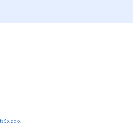
 Sp. z o.o.