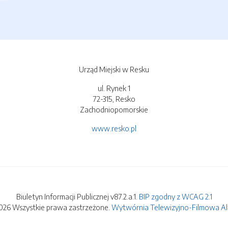
Urząd Miejski w Resku
ul. Rynek 1
72-315, Resko
Zachodniopomorskie
www.resko.pl
Biuletyn Informacji Publicznej v87.2.a.1.
BIP zgodny z WCAG 2.1
026 Wszystkie prawa zastrzeżone.
Wytwórnia Telewizyjno-Filmowa Alfa