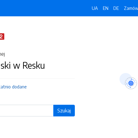
UA
EN
DE
Zamówi
nej
jski w Resku
tatnio dodane
Szukaj