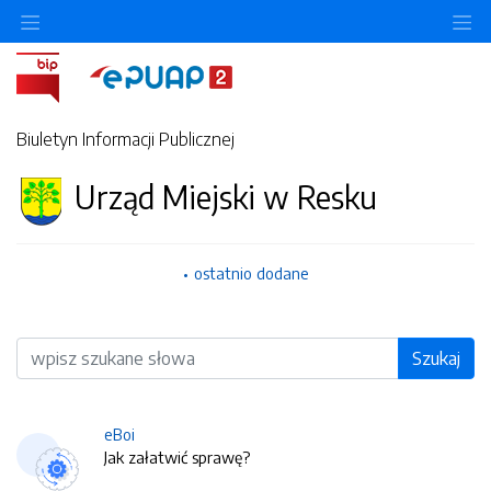
O
Biuletyn Informacji Publicznej
Urząd Miejski w Resku
ostatnio dodane
Wyszukiwarka
Szukaj
eBoi
Jak załatwić sprawę?