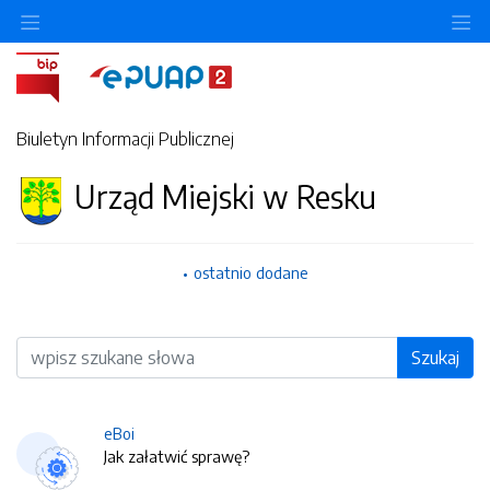
O
Biuletyn Informacji Publicznej
Urząd Miejski w Resku
ostatnio dodane
Wyszukiwarka
Szukaj
eBoi
Jak załatwić sprawę?