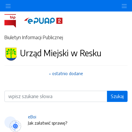
O
Biuletyn Informacji Publicznej
Urząd Miejski w Resku
ostatnio dodane
Wyszukiwarka
Szukaj
eBoi
Jak załatwić sprawę?