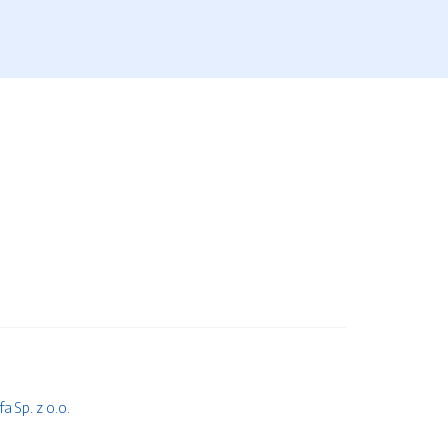
 Sp. z o.o.