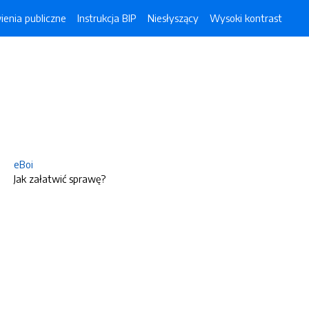
enia publiczne
Instrukcja BIP
Niesłyszący
Wysoki kontrast
eBoi
Jak załatwić sprawę?