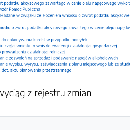
ot podatku akcyzowego zawartego w cenie oleju napędowego wykorzy
wzór Pomoc Publiczna
składane w związku ze złożeniem wniosku o zwrot podatku akcyzow
wniosku o zwrot podatku akcyzowego zawartego w cenie oleju napęd
y do dokonywania korekt w przypadku pomyłek
u części wniosku o wpis do ewidencji działalności gospodarczej
 prowadzeniu działalności rolniczej
anie zezwoleń na sprzedaż i podawanie napojów alkoholowych
nie wypisu, wyrysu, zaświadczenia z planu miejscowego lub ze stud
a dot. aktu planowania przestrzennego
yciąg z rejestru zmian