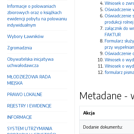
Wniosek o zwr
Informacje o polowaniach
Oświadczenie 
zbiorowych oraz o książkach
Oświadczenie 
ewidencji pobytu na polowaniu
produkcji rolnej
indywidualnym
załącznik do 
FAKTUR
Wybory Ławników
Formularz służ
przy wypełniani
Zgromadznia
Oświadczenie o
Obywatelska inicjatywa
Wniosek o wyd
uchwałodawcza
Wniosek o wyda
formularz pism
MŁODZIEŻOWA RADA
MIEJSKA
Metadane - w
PRAWO LOKALNE
REJESTRY I EWIDENCJE
Akcja
INFORMACJE
Dodanie dokumentu:
SYSTEM UTRZYMANIA