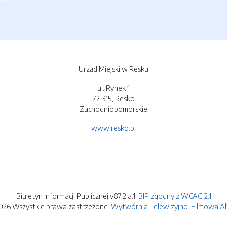
Urząd Miejski w Resku
ul. Rynek 1
72-315, Resko
Zachodniopomorskie
www.resko.pl
Biuletyn Informacji Publicznej v87.2.a.1.
BIP zgodny z WCAG 2.1
026 Wszystkie prawa zastrzeżone.
Wytwórnia Telewizyjno-Filmowa Alfa