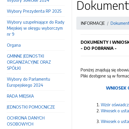
Wybory Sołeckie 2024
Dokumenty
Wybory Prezydenta RP 2025
Wybory uzupełniające do Rady
INFORMACJE
Dokument
Miejskiej w okręgu wyborczym
nr 9
DOKUMENTY I WNIOSK
Organa
- DO POBRANIA -
GMINNE JEDNOSTKI
ORGANIZACYJNE ORAZ
SPÓŁKI
Poniżej znajdują się obo
Pliki dostępne są w forma
Wybory do Parlamentu
Europejskiego 2024
WNIOSEK 
RADA MIEJSKA
Wzór oświadcz
JEDNOSTKI POMOCNICZE
Wniosek o usta
OCHRONA DANYCH
Wniosek o usta
OSOBOWYCH