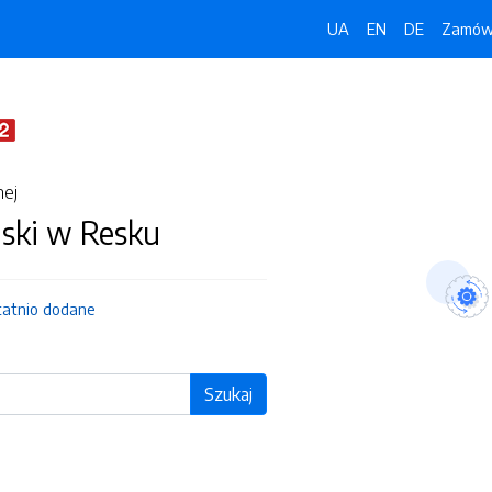
UA
EN
DE
Zamówi
nej
jski w Resku
tatnio dodane
Szukaj