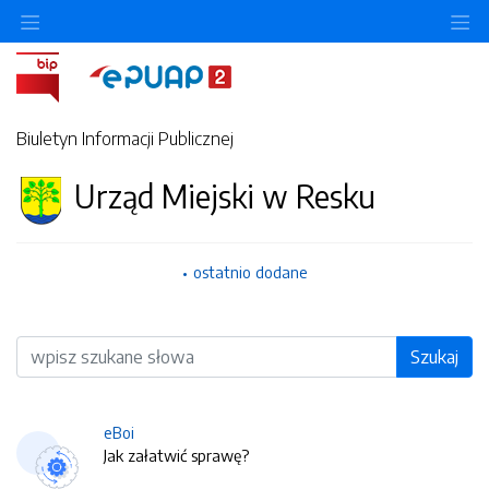
O
Biuletyn Informacji Publicznej
Urząd Miejski w Resku
ostatnio dodane
Wyszukiwarka
Szukaj
eBoi
Jak załatwić sprawę?