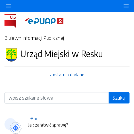
O
Biuletyn Informacji Publicznej
Urząd Miejski w Resku
ostatnio dodane
Wyszukiwarka
Szukaj
eBoi
Jak załatwić sprawę?