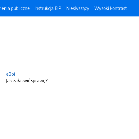
enia publiczne
Instrukcja BIP
Niesłyszący
Wysoki kontrast
eBoi
Jak załatwić sprawę?