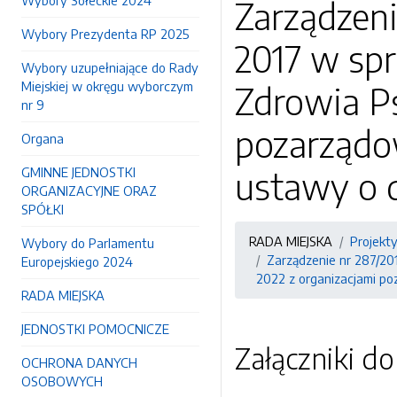
Wybory Sołeckie 2024
Zarządzeni
Wybory Prezydenta RP 2025
2017 w sp
Wybory uzupełniające do Rady
Miejskiej w okręgu wyborczym
Zdrowia Ps
nr 9
pozarządo
Organa
GMINNE JEDNOSTKI
ustawy o d
ORGANIZACYJNE ORAZ
SPÓŁKI
RADA MIEJSKA
Projekt
Wybory do Parlamentu
Zarządzenie nr 287/20
Europejskiego 2024
2022 z organizacjami po
RADA MIEJSKA
JEDNOSTKI POMOCNICZE
Załączniki d
OCHRONA DANYCH
OSOBOWYCH