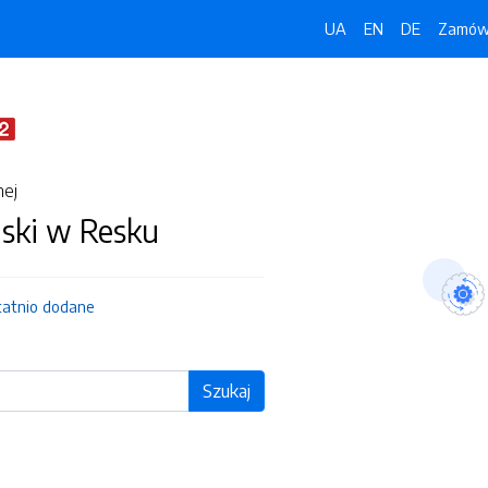
UA
EN
DE
Zamówi
nej
jski w Resku
tatnio dodane
Szukaj