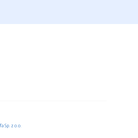
 Sp. z o.o.