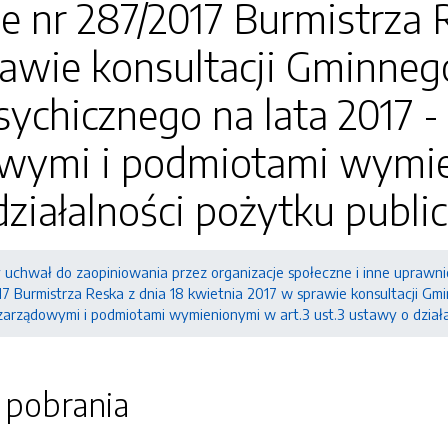
e nr 287/2017 Burmistrza 
rawie konsultacji Gminne
ychicznego na lata 2017 -
wymi i podmiotami wymien
ziałalności pożytku public
y uchwał do zaopiniowania przez organizacje społeczne i inne uprawn
17 Burmistrza Reska z dnia 18 kwietnia 2017 w sprawie konsultacji G
zarządowymi i podmiotami wymienionymi w art.3 ust.3 ustawy o działal
o pobrania