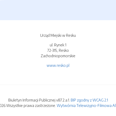
Urząd Miejski w Resku
ul. Rynek 1
72-315, Resko
Zachodniopomorskie
www.resko.pl
Biuletyn Informacji Publicznej v87.2.a.1.
BIP zgodny z WCAG 2.1
026 Wszystkie prawa zastrzeżone.
Wytwórnia Telewizyjno-Filmowa Alfa