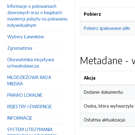
Informacje o polowaniach
zbiorowych oraz o książkach
Pobierz
ewidencji pobytu na polowaniu
indywidualnym
Pobierz spakowane pliki
Wybory Ławników
Zgromadznia
Metadane - w
Obywatelska inicjatywa
uchwałodawcza
MŁODZIEŻOWA RADA
Akcja
MIEJSKA
Dodanie dokumentu:
PRAWO LOKALNE
Osoba, która wytworzyła i
REJESTRY I EWIDENCJE
INFORMACJE
Ostatnia aktualizacja:
SYSTEM UTRZYMANIA