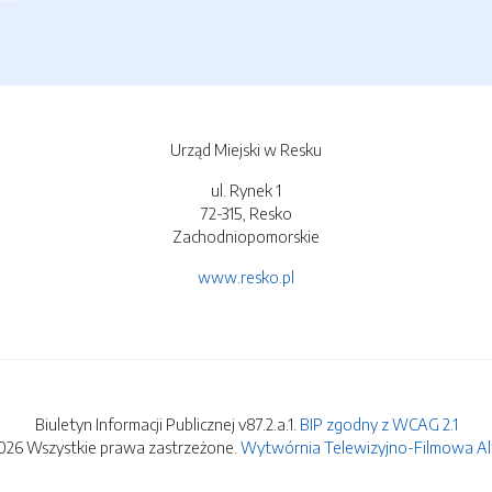
Urząd Miejski w Resku
ul. Rynek 1
72-315, Resko
Zachodniopomorskie
www.resko.pl
Biuletyn Informacji Publicznej v87.2.a.1.
BIP zgodny z WCAG 2.1
026 Wszystkie prawa zastrzeżone.
Wytwórnia Telewizyjno-Filmowa Alfa