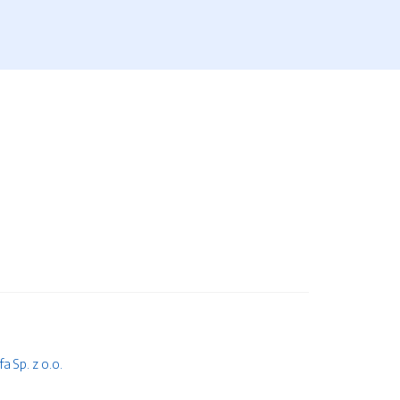
 Sp. z o.o.