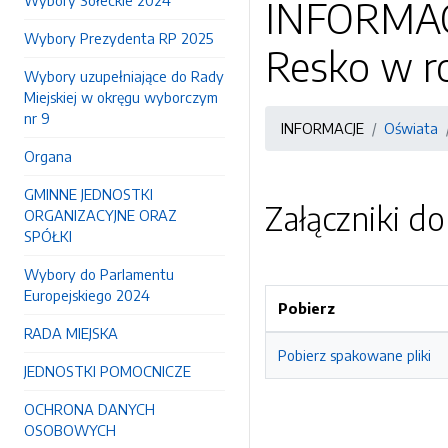
Wybory Sołeckie 2024
INFORMACJ
Wybory Prezydenta RP 2025
Resko w r
Wybory uzupełniające do Rady
Miejskiej w okręgu wyborczym
nr 9
INFORMACJE
Oświata
Organa
GMINNE JEDNOSTKI
Załączniki d
ORGANIZACYJNE ORAZ
SPÓŁKI
Wybory do Parlamentu
Europejskiego 2024
Pobierz
RADA MIEJSKA
Pobierz spakowane pliki
JEDNOSTKI POMOCNICZE
OCHRONA DANYCH
OSOBOWYCH