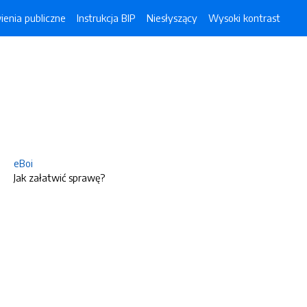
enia publiczne
Instrukcja BIP
Niesłyszący
Wysoki kontrast
eBoi
Jak załatwić sprawę?