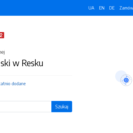
UA
EN
DE
Zamówi
nej
jski w Resku
tatnio dodane
Szukaj