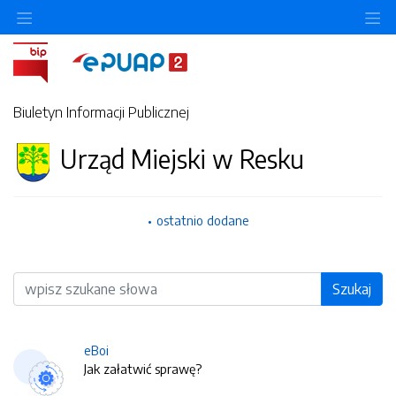
O
Biuletyn Informacji Publicznej
Urząd Miejski w Resku
ostatnio dodane
Wyszukiwarka
Szukaj
eBoi
Jak załatwić sprawę?