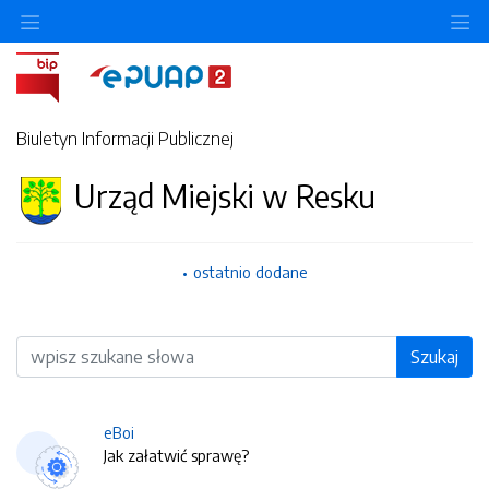
O
Biuletyn Informacji Publicznej
Urząd Miejski w Resku
ostatnio dodane
Wyszukiwarka
Szukaj
eBoi
Jak załatwić sprawę?