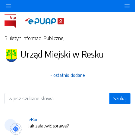
O
Biuletyn Informacji Publicznej
Urząd Miejski w Resku
ostatnio dodane
Wyszukiwarka
Szukaj
eBoi
Jak załatwić sprawę?