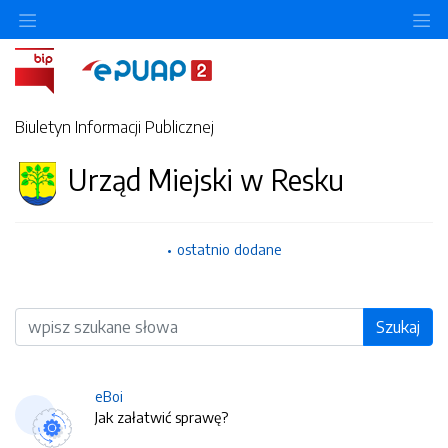
O
Biuletyn Informacji Publicznej
Urząd Miejski w Resku
ostatnio dodane
Wyszukiwarka
Szukaj
eBoi
Jak załatwić sprawę?