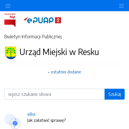
O
Biuletyn Informacji Publicznej
Urząd Miejski w Resku
ostatnio dodane
Wyszukiwarka
Szukaj
eBoi
Jak załatwić sprawę?