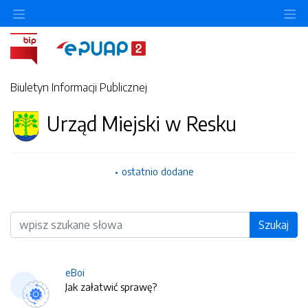
O
Biuletyn Informacji Publicznej
Urząd Miejski w Resku
ostatnio dodane
Wyszukiwarka
Szukaj
eBoi
Jak załatwić sprawę?