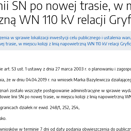
i SN po nowej trasie, w mie
ną WN 110 kV relacji Gryf
enia w sprawie lokalizacji inwestycji celu publicznego i ustalenia 
j trasie, w miejscu kolizji z linią napowietrzną WN 110 kV relacji Gryfi
e art. 53 ust. 1 ustawy z dnia 27 marca 2003 r. o planowaniu i zagosp
a, że w dniu 04.04.2019 r. na wniosek Marka Bazylewicza działająceg
nań zostało wszczęte postępowanie administracyjne w sprawie wydania 
owie linii SN po nowej trasie, w miejscu kolizji z linią napowietrzną WN
ranicach działek nr ewid. 248/1, 252, 254,
sko.
wniosków w terminie 7 dni od daty podania obwieszczenia do publicz