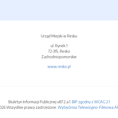
Urząd Miejski w Resku
ul. Rynek 1
72-315, Resko
Zachodniopomorskie
www.resko.pl
Biuletyn Informacji Publicznej v87.2.a.1.
BIP zgodny z WCAG 2.1
026 Wszystkie prawa zastrzeżone.
Wytwórnia Telewizyjno-Filmowa Alfa