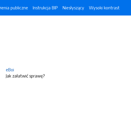
enia publiczne
Instrukcja BIP
Niesłyszący
Wysoki kontrast
eBoi
Jak załatwić sprawę?