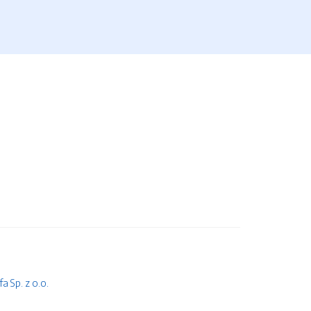
 Sp. z o.o.