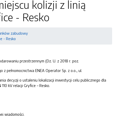
jscu kolizji z linią
ice - Resko
warunków zabudowy
ce - Resko
odarowaniu przestrzennym (Dz. U. z 2018 r. poz.
o z pełnomocnictwa ENEA Operator Sp. z o.o., ul.
decyzji o ustaleniu lokalizacji inwestycji celu publicznego dla
 110 kV relacji Gryfice – Resko.
nej wiadomości.