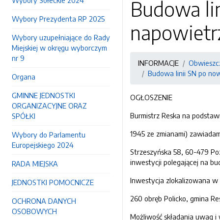
Wybory Sołeckie 2024
Budowa lini
Wybory Prezydenta RP 2025
napowietrz
Wybory uzupełniające do Rady
Miejskiej w okręgu wyborczym
nr 9
INFORMACJE
Obwieszcz
Budowa linii SN po nowe
Organa
GMINNE JEDNOSTKI
OGŁOSZENIE
ORGANIZACYJNE ORAZ
Burmistrz Reska na podstawi
SPÓŁKI
1945 ze zmianami) zawiadami
Wybory do Parlamentu
Europejskiego 2024
Strzeszyńska 58, 60-479 Poz
inwestycji polegającej na bud
RADA MIEJSKA
Inwestycja zlokalizowana w g
JEDNOSTKI POMOCNICZE
260 obręb Policko, gmina Re
OCHRONA DANYCH
OSOBOWYCH
Możliwość składania uwag i 