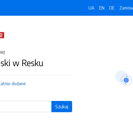
UA
EN
DE
Zamówi
nej
jski w Resku
tatnio dodane
Szukaj