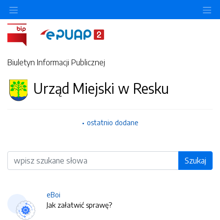
O
Biuletyn Informacji Publicznej
Urząd Miejski w Resku
ostatnio dodane
Wyszukiwarka
Szukaj
eBoi
Jak załatwić sprawę?