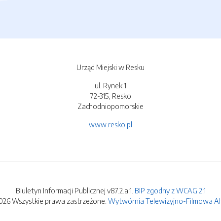
Urząd Miejski w Resku
ul. Rynek 1
72-315, Resko
Zachodniopomorskie
www.resko.pl
Biuletyn Informacji Publicznej v87.2.a.1.
BIP zgodny z WCAG 2.1
026 Wszystkie prawa zastrzeżone.
Wytwórnia Telewizyjno-Filmowa Alfa