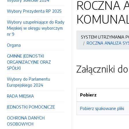
Wybory Sołeckie 2024
ROCZNA 
Wybory Prezydenta RP 2025
KOMUNALN
Wybory uzupełniające do Rady
Miejskiej w okręgu wyborczym
nr 9
SYSTEM UTRZYMANIA P
ROCZNA ANALIZA SY
Organa
GMINNE JEDNOSTKI
ORGANIZACYJNE ORAZ
Załączniki d
SPÓŁKI
Wybory do Parlamentu
Europejskiego 2024
Pobierz
RADA MIEJSKA
JEDNOSTKI POMOCNICZE
Pobierz spakowane pliki
OCHRONA DANYCH
OSOBOWYCH