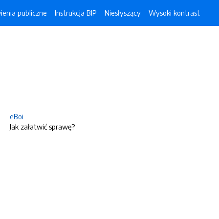
enia publiczne
Instrukcja BIP
Niesłyszący
Wysoki kontrast
eBoi
Jak załatwić sprawę?