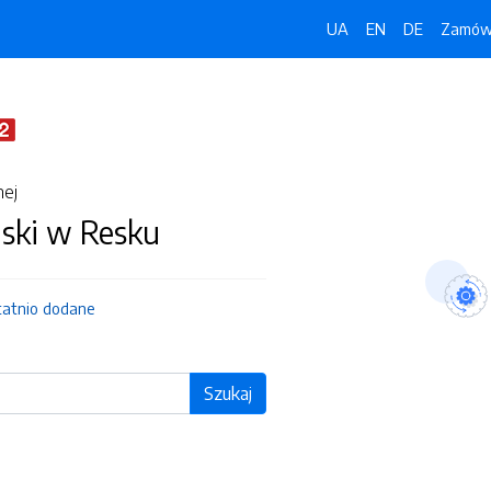
UA
EN
DE
Zamówi
nej
jski w Resku
tatnio dodane
Szukaj