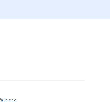
 Sp. z o.o.