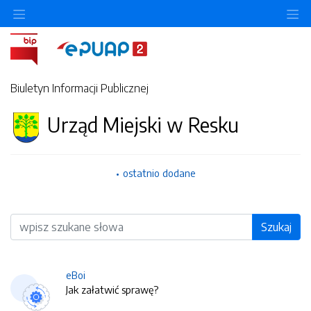
O
Biuletyn Informacji Publicznej
Urząd Miejski w Resku
ostatnio dodane
Wyszukiwarka
Szukaj
eBoi
Jak załatwić sprawę?