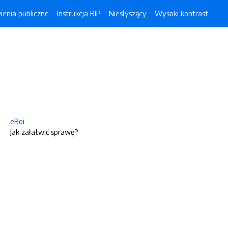
enia publiczne
Instrukcja BIP
Niesłyszący
Wysoki kontrast
eBoi
Jak załatwić sprawę?