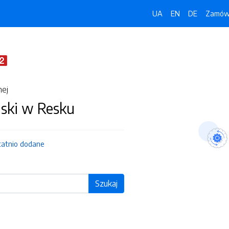
UA
EN
DE
Zamówi
nej
jski w Resku
tatnio dodane
Szukaj