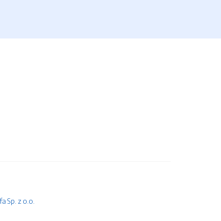
 Sp. z o.o.