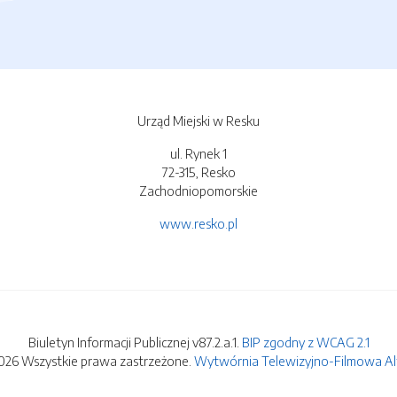
Urząd Miejski w Resku
ul. Rynek 1
72-315, Resko
Zachodniopomorskie
www.resko.pl
Biuletyn Informacji Publicznej v87.2.a.1.
BIP zgodny z WCAG 2.1
026 Wszystkie prawa zastrzeżone.
Wytwórnia Telewizyjno-Filmowa Alfa