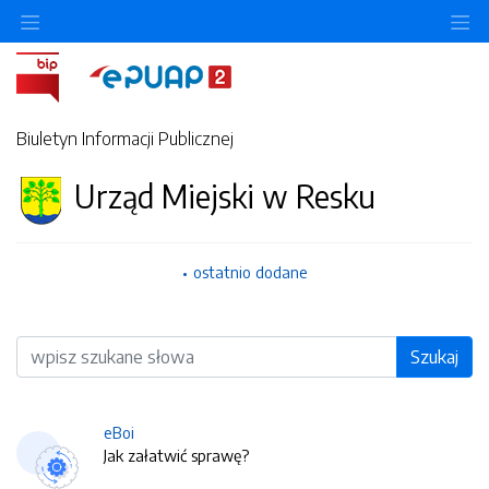
O
Biuletyn Informacji Publicznej
Urząd Miejski w Resku
ostatnio dodane
Wyszukiwarka
Szukaj
eBoi
Jak załatwić sprawę?