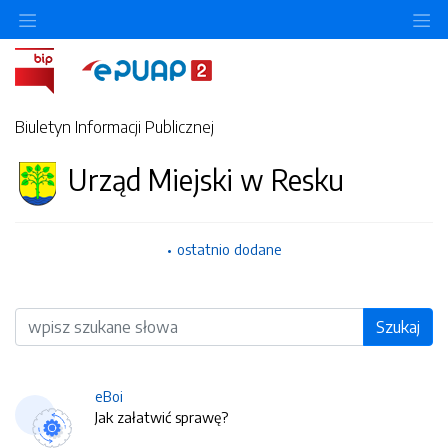
O
Biuletyn Informacji Publicznej
Urząd Miejski w Resku
ostatnio dodane
Wyszukiwarka
Szukaj
eBoi
Jak załatwić sprawę?