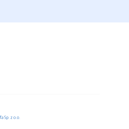
 Sp. z o.o.