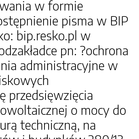
owania w formie
ostępnienie pisma w BIP
o: bip.resko.pl w
podzakładce pn: ?ochrona
nia administracyjne w
wiskowych
ę przedsięwzięcia
owoltaicznej o mocy do
urą techniczną, na