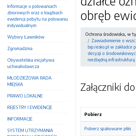
działce o
Informacje o polowaniach
obręb ewi
zbiorowych oraz o książkach
ewidencji pobytu na polowaniu
indywidualnym
Ochrona środowiska, w t
Wybory Ławników
Zawiadomienie o wszcz
bip.resko.pl w zakładce
Zgromadznia
decyzji o środowiskowyc
niezbędną infrastruktur
Obywatelska inicjatywa
uchwałodawcza
MŁODZIEŻOWA RADA
Załączniki d
MIEJSKA
PRAWO LOKALNE
REJESTRY I EWIDENCJE
Pobierz
INFORMACJE
Pobierz spakowane pliki
SYSTEM UTRZYMANIA