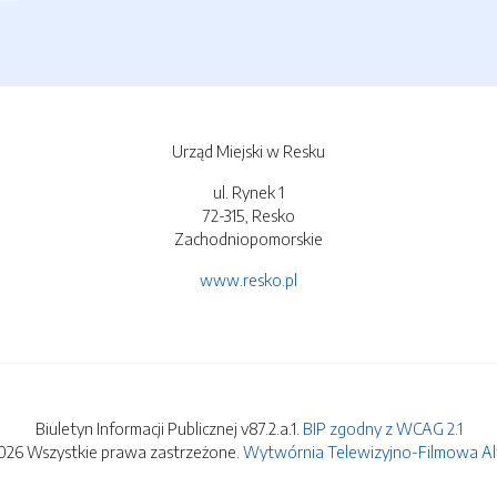
Urząd Miejski w Resku
ul. Rynek 1
72-315, Resko
Zachodniopomorskie
www.resko.pl
Biuletyn Informacji Publicznej v87.2.a.1.
BIP zgodny z WCAG 2.1
026 Wszystkie prawa zastrzeżone.
Wytwórnia Telewizyjno-Filmowa Alfa