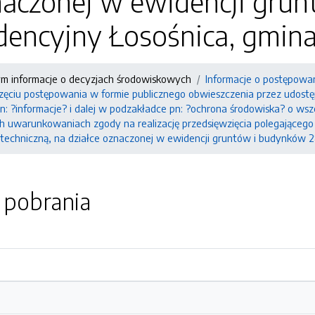
znaczonej w ewidencji gru
dencyjny Łosośnica, gmina
ym informacje o decyzjach środowiskowych
Informacje o postępowa
ęciu postępowania w formie publicznego obwieszczenia przez udostępn
 pn: ?informacje? i dalej w podzakładce pn: ?ochrona środowiska? o w
h uwarunkowaniach zgody na realizację przedsięwzięcia polegająceg
ą techniczną, na działce oznaczonej w ewidencji gruntów i budynków 
o pobrania