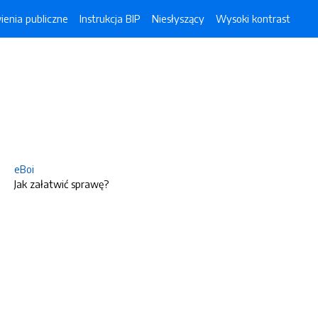
enia publiczne
Instrukcja BIP
Niesłyszący
Wysoki kontrast
eBoi
Jak załatwić sprawę?