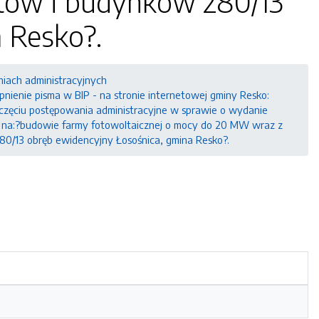
ntów i budynków 280/13
 Resko?.
niach administracyjnych
ienie pisma w BIP - na stronie internetowej gminy Resko:
szczęciu postępowania administracyjne w sprawie o wydanie
o na:?budowie farmy fotowoltaicznej o mocy do 20 MW wraz z
280/13 obręb ewidencyjny Łosośnica, gmina Resko?.