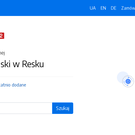
UA
EN
DE
Zamówi
nej
jski w Resku
tatnio dodane
Szukaj