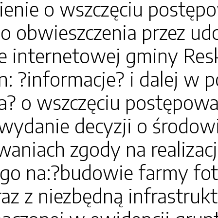
enie o wszczęciu postęp
go obwieszczenia przez ud
ie internetowej gminy Resk
n: ?informacje? i dalej w 
a? o wszczęciu postępowa
 wydanie decyzji o środo
niach zgody na realizacj
ego na:?budowie farmy fot
 z niezbędną infrastrukt