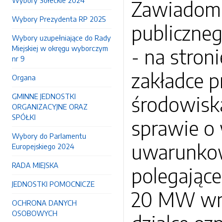
Wybory Sołeckie 2024
Zawiadomi
Wybory Prezydenta RP 2025
publiczne
Wybory uzupełniające do Rady
Miejskiej w okręgu wyborczym
- na stron
nr 9
zakładce p
Organa
GMINNE JEDNOSTKI
środowisk
ORGANIZACYJNE ORAZ
SPÓŁKI
sprawie o
Wybory do Parlamentu
uwarunkowa
Europejskiego 2024
RADA MIEJSKA
polegając
JEDNOSTKI POMOCNICZE
20 MW wraz
OCHRONA DANYCH
OSOBOWYCH