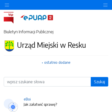
O
Biuletyn Informacji Publicznej
Urząd Miejski w Resku
ostatnio dodane
Wyszukiwarka
Szukaj
eBoi
Jak załatwić sprawę?