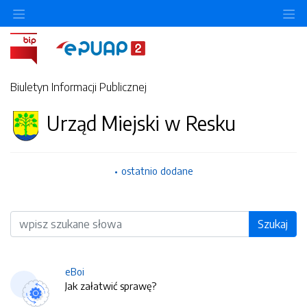
O
Biuletyn Informacji Publicznej
Urząd Miejski w Resku
ostatnio dodane
Wyszukiwarka
Szukaj
eBoi
Jak załatwić sprawę?