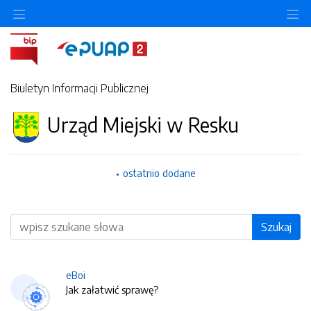
O
Biuletyn Informacji Publicznej
Urząd Miejski w Resku
ostatnio dodane
Wyszukiwarka
Szukaj
eBoi
Jak załatwić sprawę?