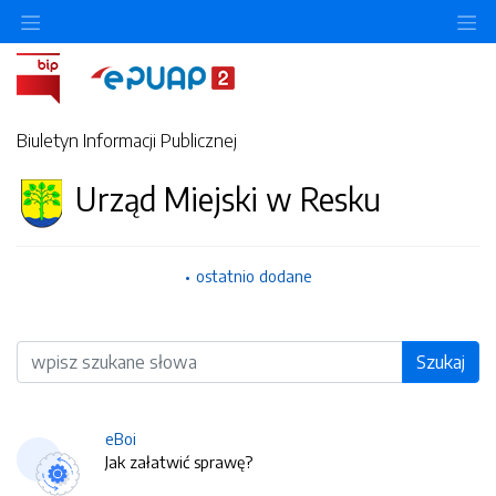
O
Biuletyn Informacji Publicznej
Urząd Miejski w Resku
ostatnio dodane
Wyszukiwarka
Szukaj
eBoi
Jak załatwić sprawę?