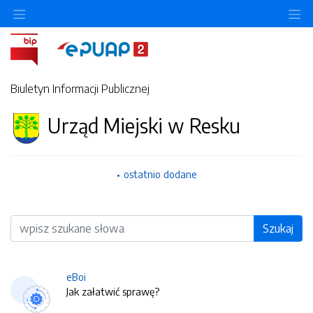
O
Biuletyn Informacji Publicznej
Urząd Miejski w Resku
ostatnio dodane
Wyszukiwarka
Szukaj
eBoi
Jak załatwić sprawę?