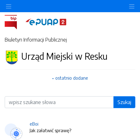
O
Biuletyn Informacji Publicznej
Urząd Miejski w Resku
ostatnio dodane
Wyszukiwarka
Szukaj
eBoi
Jak załatwić sprawę?