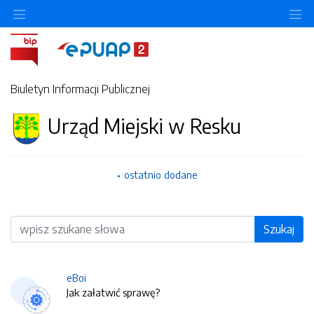
O
Biuletyn Informacji Publicznej
Urząd Miejski w Resku
ostatnio dodane
Wyszukiwarka
Szukaj
eBoi
Jak załatwić sprawę?