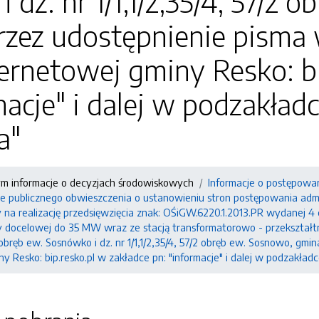
 dz. nr 1/1,1/2,35/4, 57/2
przez udostępnienie pism
ternetowej gminy Resko: b
macje" i dalej w podzakład
a"
ym informacje o decyzjach środowiskowych
Informacje o postępowa
e publicznego obwieszczenia o ustanowieniu stron postępowania adm
a realizację przedsięwzięcia znak: OŚiGW.6220.1.2013.PR wydanej 4 c
 docelowej do 35 MW wraz ze stacją transformatorowo - przekształtni
 obręb ew. Sosnówko i dz. nr 1/1,1/2,35/4, 57/2 obręb ew. Sosnowo, gmi
ny Resko: bip.resko.pl w zakładce pn: "informacje" i dalej w podzakład