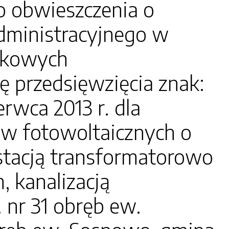
o obwieszczenia o
dministracyjnego w
iskowych
ę przedsięwzięcia znak:
rwca 2013 r. dla
iw fotowoltaicznych o
tacją transformatorowo
, kanalizacją
 nr 31 obręb ew.