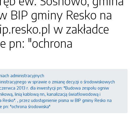
 obręb ew. Sosnowo, gmina
a w BIP gminy Resko na
ip.resko.pl w zakładce
ce pn: "ochrona
niach administracyjnych
inistracyjnego w sprawie o zmianę decyzji o środowiskowych
zerwca 2013 r. dla inwestycji pn: "Budowa zespołu ogniw
kową, linią kablową nn, kanalizacją światłowodową i
na Resko". , przez udostępnienie pisma w BIP gminy Resko na
ce pn: "ochrona środowiska"