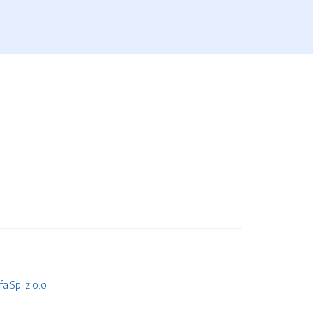
 Sp. z o.o.