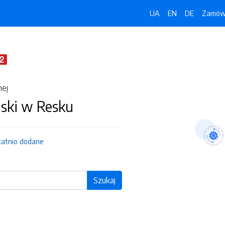
UA
EN
DE
Zamówi
nej
jski w Resku
tatnio dodane
Szukaj