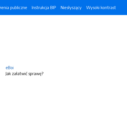
enia publiczne
Instrukcja BIP
Niesłyszący
Wysoki kontrast
eBoi
Jak załatwić sprawę?