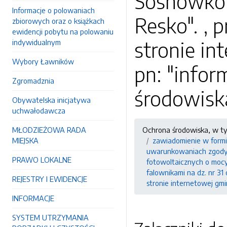
Sosnówko i
Informacje o polowaniach
Resko". , 
zbiorowych oraz o książkach
ewidencji pobytu na polowaniu
stronie in
indywidualnym
Wybory Ławników
pn: "infor
Zgromadznia
środowisk
Obywatelska inicjatywa
uchwałodawcza
MŁODZIEŻOWA RADA
Ochrona środowiska, w t
MIEJSKA
zawiadomienie w formi
uwarunkowaniach zgody n
PRAWO LOKALNE
fotowoltaicznych o mocy
falownikami na dz. nr 31
REJESTRY I EWIDENCJE
stronie internetowej gmi
INFORMACJE
SYSTEM UTRZYMANIA