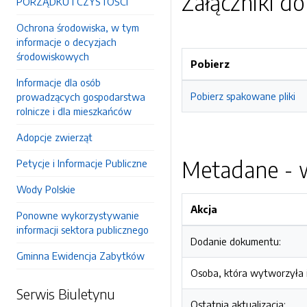
Załączniki d
PORZĄDKU I CZYSTOŚCI
Ochrona środowiska, w tym
informacje o decyzjach
środowiskowych
Pobierz
Informacje dla osób
Pobierz spakowane pliki
prowadzących gospodarstwa
rolnicze i dla mieszkańców
Adopcje zwierząt
Metadane - w
Petycje i Informacje Publiczne
Wody Polskie
Akcja
Ponowne wykorzystywanie
informacji sektora publicznego
Dodanie dokumentu:
Gminna Ewidencja Zabytków
Osoba, która wytworzyła i
Serwis Biuletynu
Ostatnia aktualizacja: