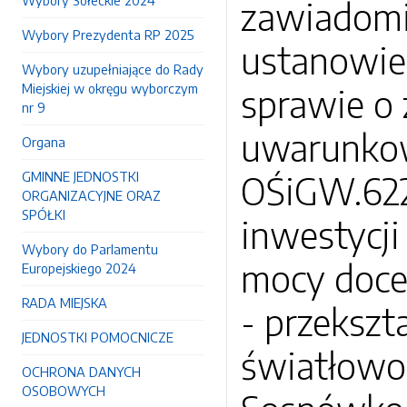
Wybory Sołeckie 2024
zawiadomi
Wybory Prezydenta RP 2025
ustanowie
Wybory uzupełniające do Rady
Miejskiej w okręgu wyborczym
sprawie o
nr 9
uwarunkowa
Organa
GMINNE JEDNOSTKI
OŚiGW.6220
ORGANIZACYJNE ORAZ
SPÓŁKI
inwestycji
Wybory do Parlamentu
mocy doce
Europejskiego 2024
RADA MIEJSKA
- przekszt
JEDNOSTKI POMOCNICZE
światłowod
OCHRONA DANYCH
OSOBOWYCH