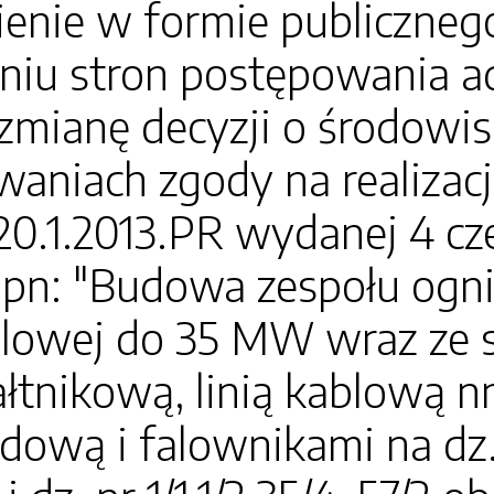
enie w formie publiczneg
niu stron postępowania a
 zmianę decyzji o środow
niach zgody na realizacj
.1.2013.PR wydanej 4 cze
 pn: "Budowa zespołu ogn
lowej do 35 MW wraz ze s
ałtnikową, linią kablową nn
ową i falownikami na dz.