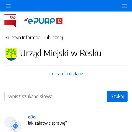
O
Biuletyn Informacji Publicznej
Urząd Miejski w Resku
ostatnio dodane
Wyszukiwarka
Szukaj
eBoi
Jak załatwić sprawę?