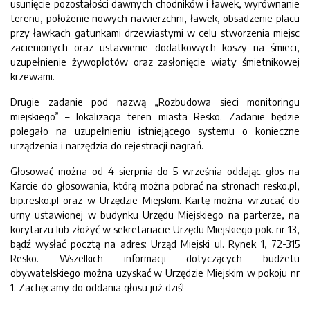
usunięcie pozostałości dawnych chodników i ławek, wyrównanie
terenu, położenie nowych nawierzchni, ławek, obsadzenie placu
przy ławkach gatunkami drzewiastymi w celu stworzenia miejsc
zacienionych oraz ustawienie dodatkowych koszy na śmieci,
uzupełnienie żywopłotów oraz zasłonięcie wiaty śmietnikowej
krzewami.
Drugie zadanie pod nazwą „Rozbudowa sieci monitoringu
miejskiego” – lokalizacja teren miasta Resko. Zadanie będzie
polegało na uzupełnieniu istniejącego systemu o konieczne
urządzenia i narzędzia do rejestracji nagrań.
Głosować można od 4 sierpnia do 5 września oddając głos na
Karcie do głosowania, którą można pobrać na stronach resko.pl,
bip.resko.pl oraz w Urzędzie Miejskim. Kartę można wrzucać do
urny ustawionej w budynku Urzędu Miejskiego na parterze, na
korytarzu lub złożyć w sekretariacie Urzędu Miejskiego pok. nr 13,
bądź wysłać pocztą na adres: Urząd Miejski ul. Rynek 1, 72-315
Resko. Wszelkich informacji dotyczących budżetu
obywatelskiego można uzyskać w Urzędzie Miejskim w pokoju nr
1. Zachęcamy do oddania głosu już dziś!