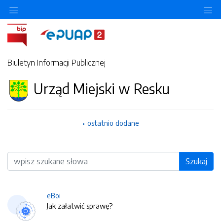
O
Biuletyn Informacji Publicznej
Urząd Miejski w Resku
ostatnio dodane
Wyszukiwarka
Szukaj
eBoi
Jak załatwić sprawę?