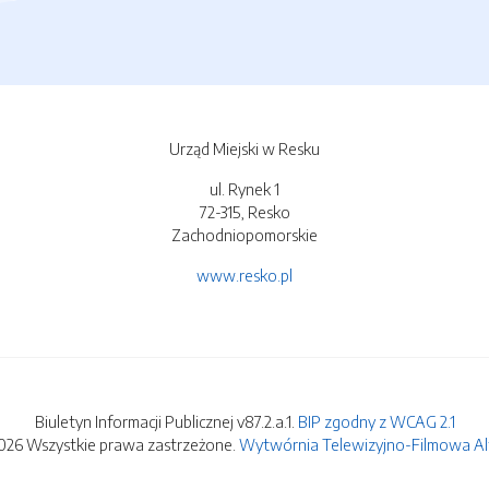
Urząd Miejski w Resku
ul. Rynek 1
72-315, Resko
Zachodniopomorskie
www.resko.pl
Biuletyn Informacji Publicznej v87.2.a.1.
BIP zgodny z WCAG 2.1
026 Wszystkie prawa zastrzeżone.
Wytwórnia Telewizyjno-Filmowa Alfa