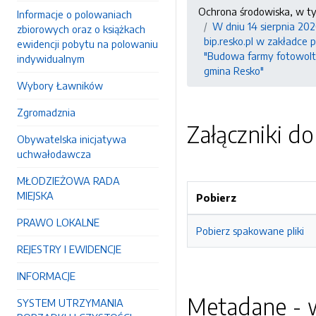
Ochrona środowiska, w t
Informacje o polowaniach
W dniu 14 sierpnia 202
zbiorowych oraz o książkach
bip.resko.pl w zakładce 
ewidencji pobytu na polowaniu
"Budowa farmy fotowolta
indywidualnym
gmina Resko"
Wybory Ławników
Zgromadznia
Załączniki d
Obywatelska inicjatywa
uchwałodawcza
MŁODZIEŻOWA RADA
MIEJSKA
Pobierz
PRAWO LOKALNE
Pobierz spakowane pliki
REJESTRY I EWIDENCJE
INFORMACJE
Metadane - w
SYSTEM UTRZYMANIA