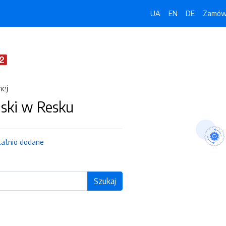
UA
EN
DE
Zamówi
nej
jski w Resku
tatnio dodane
Szukaj