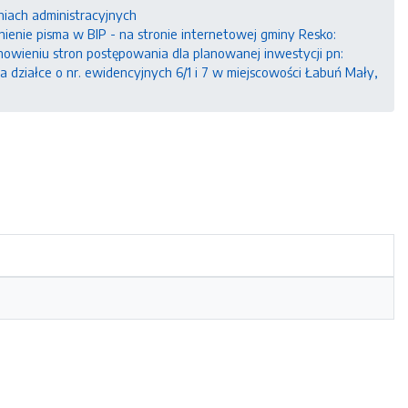
niach administracyjnych
ienie pisma w BIP - na stronie internetowej gminy Resko:
tanowieniu stron postępowania dla planowanej inwestycji pn:
 działce o nr. ewidencyjnych 6/1 i 7 w miejscowości Łabuń Mały,