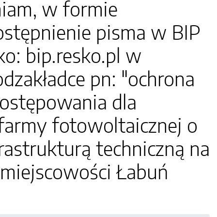
miam, w formie
ostępnienie pisma w BIP
o: bip.resko.pl w
podzakładce pn: "ochrona
postępowania dla
farmy fotowoltaicznej o
astrukturą techniczną na
w miejscowości Łabuń