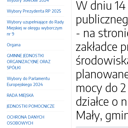
Wybory Sołeckie 2024
W dniu 14 
Wybory Prezydenta RP 2025
publiczne
Wybory uzupełniające do Rady
Miejskiej w okręgu wyborczym
- na stron
nr 9
zakładce p
Organa
GMINNE JEDNOSTKI
środowiska
ORGANIZACYJNE ORAZ
SPÓŁKI
planowanej
Wybory do Parlamentu
mocy do 2
Europejskiego 2024
RADA MIEJSKA
działce o 
JEDNOSTKI POMOCNICZE
Mały, gmi
OCHRONA DANYCH
OSOBOWYCH