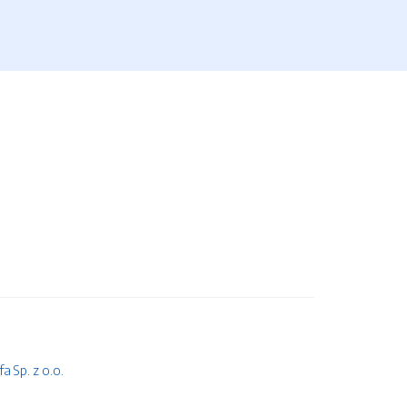
 Sp. z o.o.