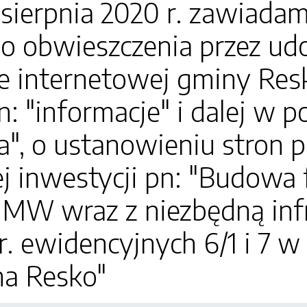
sierpnia 2020 r. zawiada
go obwieszczenia przez ud
ie internetowej gminy Resk
n: "informacje" i dalej w 
", o ustanowieniu stron 
 inwestycji pn: "Budowa 
 MW wraz z niezbędną infr
nr. ewidencyjnych 6/1 i 7 
na Resko"