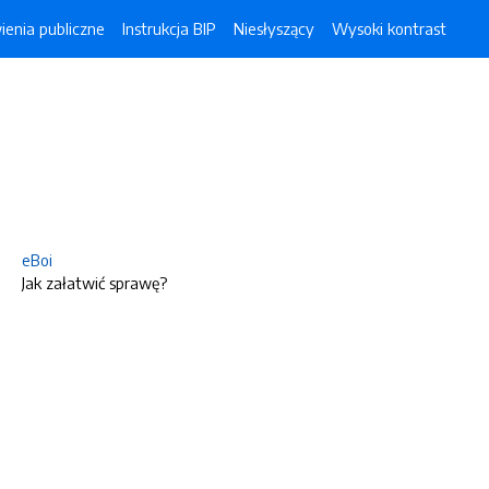
enia publiczne
Instrukcja BIP
Niesłyszący
Wysoki kontrast
eBoi
Jak załatwić sprawę?