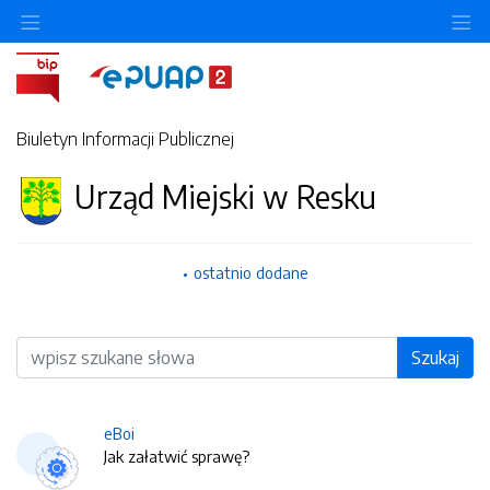
O
Biuletyn Informacji Publicznej
Urząd Miejski w Resku
ostatnio dodane
Wyszukiwarka
Szukaj
eBoi
Jak załatwić sprawę?