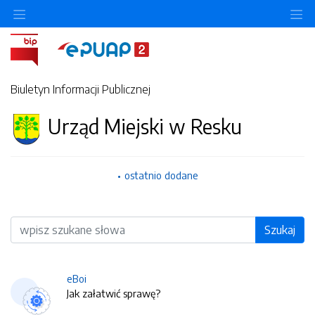
O
Biuletyn Informacji Publicznej
Urząd Miejski w Resku
ostatnio dodane
Wyszukiwarka
Szukaj
eBoi
Jak załatwić sprawę?