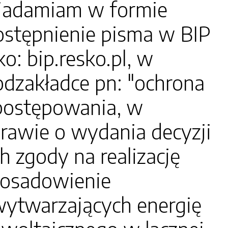
awiadamiam w formie
ostępnienie pisma w BIP
o: bip.resko.pl, w
podzakładce pn: "ochrona
 postępowania, w
rawie o wydania decyzji
zgody na realizację
"Posadowienie
wytwarzających energię