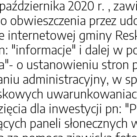
października 2020 r. , z
go obwieszczenia przez ud
ie internetowej gminy Resk
n: "informacje" i dalej w 
a"- o ustanowieniu stron
niu administracyjny, w sp
skowych uwarunkowaniach 
ięcia dla inwestycji pn: 
ących paneli słonecznych 