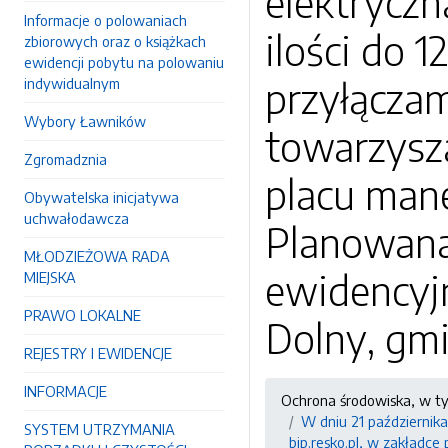
elektryczn
Informacje o polowaniach
ilości do 
zbiorowych oraz o książkach
ewidencji pobytu na polowaniu
przyłączam
indywidualnym
Wybory Ławników
towarzysz
Zgromadznia
placu man
Obywatelska inicjatywa
uchwałodawcza
Planowana 
MŁODZIEŻOWA RADA
ewidencyj
MIEJSKA
PRAWO LOKALNE
Dolny, gm
REJESTRY I EWIDENCJE
INFORMACJE
Ochrona środowiska, w t
W dniu 21 października
SYSTEM UTRZYMANIA
bip.resko.pl, w zakładce