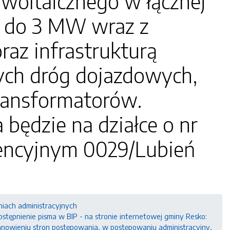
owoltaicznego w łącznej
cy do 3 MW wraz z
raz infrastrukturą
ych dróg dojazdowych,
ransformatorów.
będzie na działce o nr
encyjnym 0029/Lubień
niach administracyjnych
stępnienie pisma w BIP - na stronie internetowej gminy Resko:
ustanowieniu stron postępowania, w postępowaniu administracyjny,