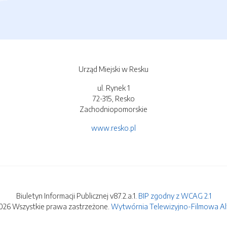
Urząd Miejski w Resku
ul. Rynek 1
72-315, Resko
Zachodniopomorskie
www.resko.pl
Biuletyn Informacji Publicznej v87.2.a.1.
BIP zgodny z WCAG 2.1
026 Wszystkie prawa zastrzeżone.
Wytwórnia Telewizyjno-Filmowa Alfa