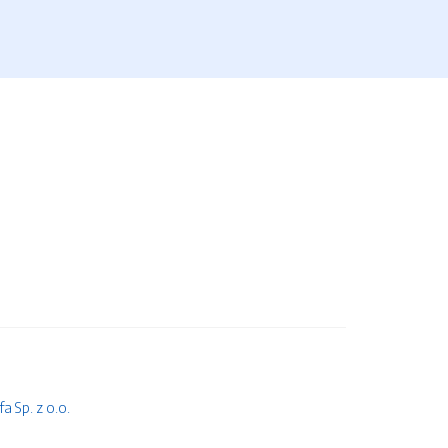
 Sp. z o.o.