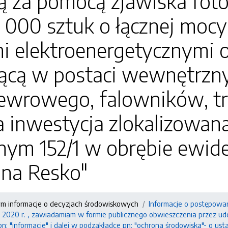
ą za pomocą zjawiska fot
12 000 sztuk o łącznej mo
i elektroenergetycznymi o
ącą w postaci wewnętrzn
ewrowego, falowników, t
inwestycja zlokalizowana 
nym 152/1 w obrębie ewid
ina Resko"
ym informacje o decyzjach środowiskowych
Informacje o postępowa
 2020 r. , zawiadamiam w formie publicznego obwieszczenia przez udo
 pn: "informacje" i dalej w podzakładce pn: "ochrona środowiska"- o 