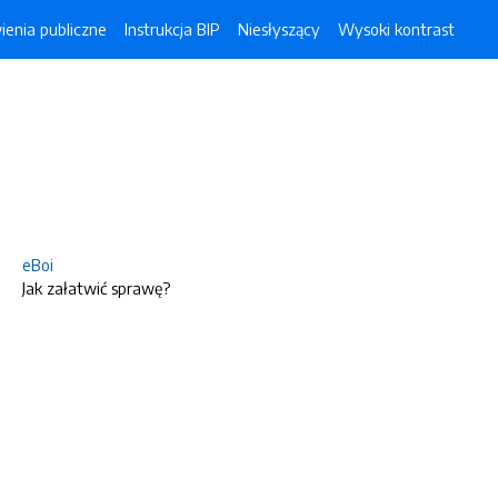
enia publiczne
Instrukcja BIP
Niesłyszący
Wysoki kontrast
eBoi
Jak załatwić sprawę?