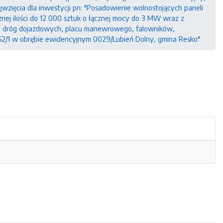
zięcia dla inwestycji pn: "Posadowienie wolnostojących paneli
ej ilości do 12 000 sztuk o łącznej mocy do 3 MW wraz z
ch dróg dojazdowych, placu manewrowego, falowników,
52/1 w obrębie ewidencyjnym 0029/Lubień Dolny, gmina Resko"