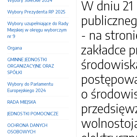
Wybory Sołeckie 2024
W dniu 21 
Wybory Prezydenta RP 2025
publiczne
Wybory uzupełniające do Rady
Miejskiej w okręgu wyborczym
- na stron
nr 9
zakładce p
Organa
GMINNE JEDNOSTKI
środowisk
ORGANIZACYJNE ORAZ
SPÓŁKI
postępowa
Wybory do Parlamentu
o środowi
Europejskiego 2024
RADA MIEJSKA
przedsięwz
JEDNOSTKI POMOCNICZE
wolnostoj
OCHRONA DANYCH
OSOBOWYCH