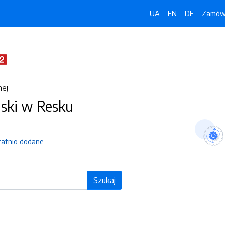
UA
EN
DE
Zamówi
nej
jski w Resku
tatnio dodane
Szukaj