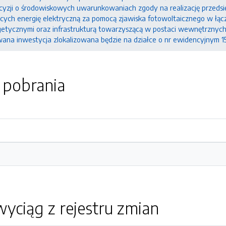
yzji o środowiskowych uwarunkowaniach zgody na realizację przedsięw
ych energię elektryczną za pomocą zjawiska fotowoltaicznego w łączn
rgetycznymi oraz infrastrukturą towarzyszącą w postaci wewnętrzny
ana inwestycja zlokalizowana będzie na działce o nr ewidencyjnym 1
o pobrania
yciąg z rejestru zmian