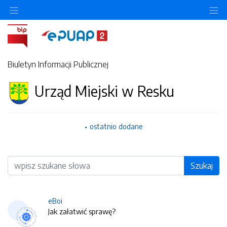
O
Biuletyn Informacji Publicznej
Urząd Miejski w Resku
ostatnio dodane
Wyszukiwarka
Szukaj
eBoi
Jak załatwić sprawę?