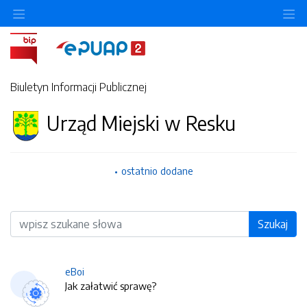
O
Biuletyn Informacji Publicznej
Urząd Miejski w Resku
ostatnio dodane
Wyszukiwarka
Szukaj
eBoi
Jak załatwić sprawę?