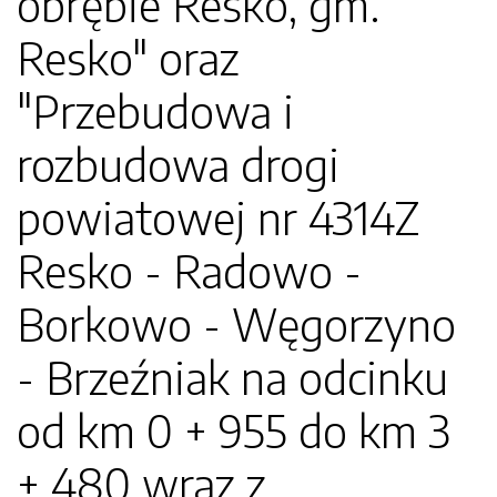
obrębie Resko, gm.
Resko" oraz
"Przebudowa i
rozbudowa drogi
powiatowej nr 4314Z
Resko - Radowo -
Borkowo - Węgorzyno
- Brzeźniak na odcinku
od km 0 + 955 do km 3
+ 480 wraz z