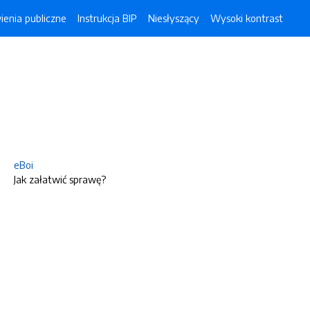
enia publiczne
Instrukcja BIP
Niesłyszący
Wysoki kontrast
eBoi
Jak załatwić sprawę?