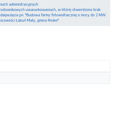
niach administracyjnych
o środowiskowych uwarunkowaniach, w której stwierdzono brak
edsięwzięcia pn. "Budowa farmy fotowoltaicznej o mocy do 2 MW
ejscowości Łabuń Mały, gmina Resko"