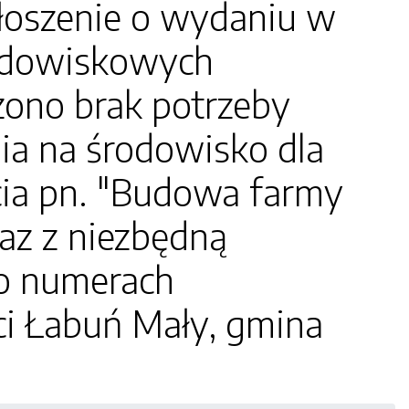
łoszenie o wydaniu w
środowiskowych
zono brak potrzeby
ia na środowisko dla
cia pn. "Budowa farmy
az z niezbędną
 o numerach
ci Łabuń Mały, gmina