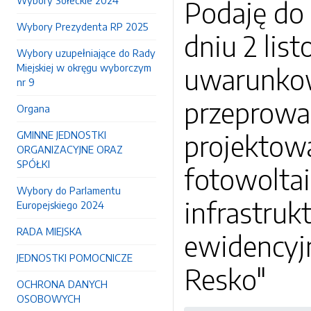
Wybory Sołeckie 2024
Podaję do
Wybory Prezydenta RP 2025
dniu 2 lis
Wybory uzupełniające do Rady
Miejskiej w okręgu wyborczym
uwarunkow
nr 9
przeprowa
Organa
GMINNE JEDNOSTKI
projektow
ORGANIZACYJNE ORAZ
SPÓŁKI
fotowolta
Wybory do Parlamentu
infrastruk
Europejskiego 2024
RADA MIEJSKA
ewidencyjn
JEDNOSTKI POMOCNICZE
Resko"
OCHRONA DANYCH
OSOBOWYCH