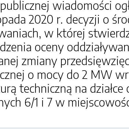
 publicznej wiadomości og
topada 2020 r. decyzji o 
aniach, w której stwierd
dzenia oceny oddziaływan
anej zmiany przedsięwzię
icznej o mocy do 2 MW wr
turą techniczną na działce
ych 6/1 i 7 w miejscowoś