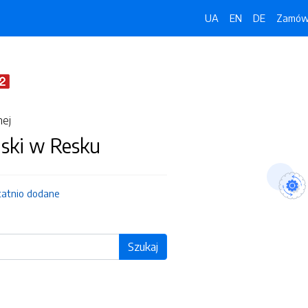
UA
EN
DE
Zamówi
nej
jski w Resku
tatnio dodane
Szukaj