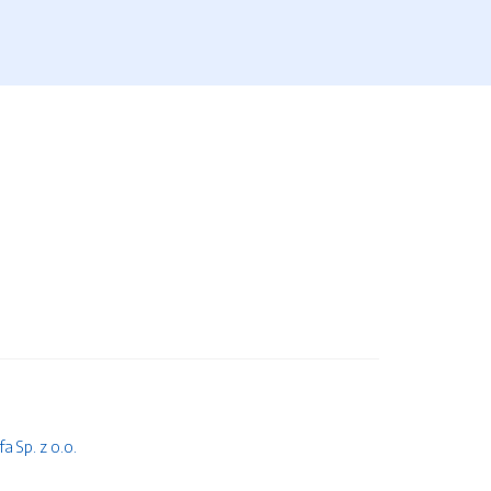
 Sp. z o.o.