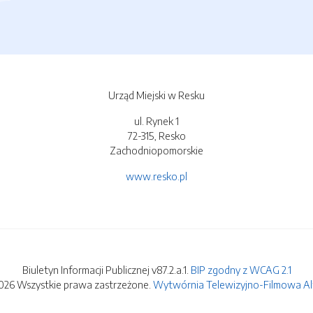
Urząd Miejski w Resku
ul. Rynek 1
72-315, Resko
Zachodniopomorskie
www.resko.pl
Biuletyn Informacji Publicznej v87.2.a.1.
BIP zgodny z WCAG 2.1
026 Wszystkie prawa zastrzeżone.
Wytwórnia Telewizyjno-Filmowa Alfa