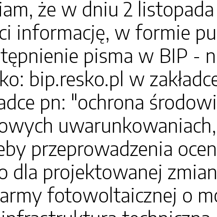
m, że w dniu 2 listopada 
i informację, w formie pu
tępnienie pisma w BIP - n
o: bip.resko.pl w zakładce 
dce pn: "ochrona środowi
owych uwarunkowaniach, 
zeby przeprowadzenia ocen
 dla projektowanej zmian
army fotowoltaicznej o m