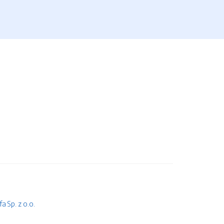
 Sp. z o.o.