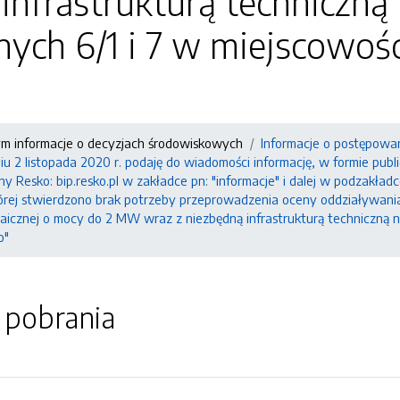
infrastrukturą techniczną
ych 6/1 i 7 w miejscowoś
ym informacje o decyzjach środowiskowych
Informacje o postępowa
 2 listopada 2020 r. podaję do wiadomości informację, w formie publ
ny Resko: bip.resko.pl w zakładce pn: "informacje" i dalej w podzakł
ej stwierdzono brak potrzeby przeprowadzenia oceny oddziaływania 
icznej o mocy do 2 MW wraz z niezbędną infrastrukturą techniczną n
o"
o pobrania