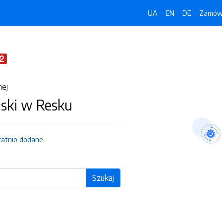
UA
EN
DE
Zamówi
nej
jski w Resku
tatnio dodane
Szukaj