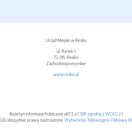
Urząd Miejski w Resku
ul. Rynek 1
72-315, Resko
Zachodniopomorskie
www.resko.pl
Biuletyn Informacji Publicznej v87.2.a.1.
BIP zgodny z WCAG 2.1
026 Wszystkie prawa zastrzeżone.
Wytwórnia Telewizyjno-Filmowa Alfa