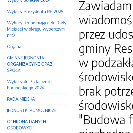
Wybory Sołeckie 2024
Zawiadamia
Wybory Prezydenta RP 2025
wiadomośc
Wybory uzupełniające do Rady
Miejskiej w okręgu wyborczym
przez udos
nr 9
gminy Resk
Organa
GMINNE JEDNOSTKI
w podzakła
ORGANIZACYJNE ORAZ
SPÓŁKI
środowisk
Wybory do Parlamentu
brak potr
Europejskiego 2024
RADA MIEJSKA
środowisko
JEDNOSTKI POMOCNICZE
"Budowa f
OCHRONA DANYCH
OSOBOWYCH