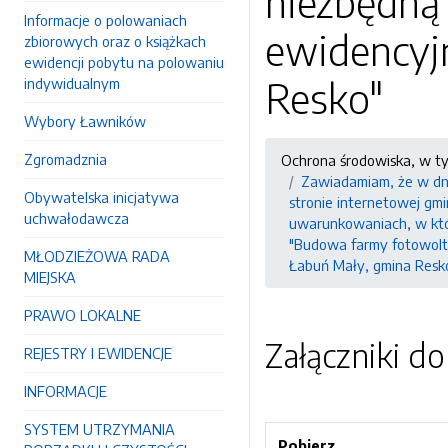
niezbędną 
Informacje o polowaniach
ewidencyjn
zbiorowych oraz o książkach
ewidencji pobytu na polowaniu
Resko"
indywidualnym
Wybory Ławników
Zgromadznia
Ochrona środowiska, w t
Zawiadamiam, że w dniu
Obywatelska inicjatywa
stronie internetowej gmi
uchwałodawcza
uwarunkowaniach, w któr
"Budowa farmy fotowolta
MŁODZIEŻOWA RADA
Łabuń Mały, gmina Resk
MIEJSKA
PRAWO LOKALNE
Załączniki d
REJESTRY I EWIDENCJE
INFORMACJE
SYSTEM UTRZYMANIA
Pobierz