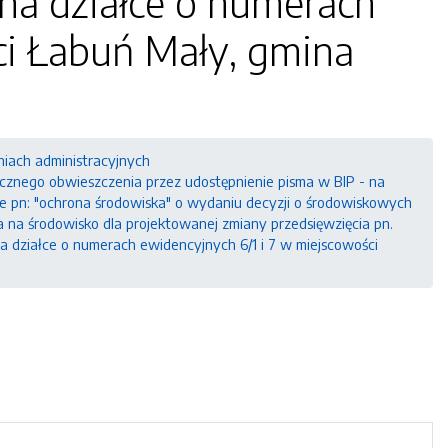
 na działce o numerach
ci Łabuń Mały, gmina
niach administracyjnych
icznego obwieszczenia przez udostępnienie pisma w BIP - na
adce pn: "ochrona środowiska" o wydaniu decyzji o środowiskowych
na środowisko dla projektowanej zmiany przedsięwzięcia pn.
a działce o numerach ewidencyjnych 6/1 i 7 w miejscowości