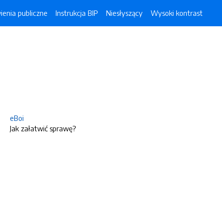
enia publiczne
Instrukcja BIP
Niesłyszący
Wysoki kontrast
eBoi
Jak załatwić sprawę?