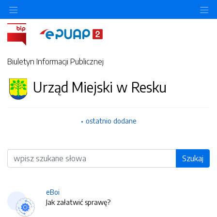
O
Biuletyn Informacji Publicznej
Urząd Miejski w Resku
ostatnio dodane
Wyszukiwarka
Szukaj
eBoi
Jak załatwić sprawę?