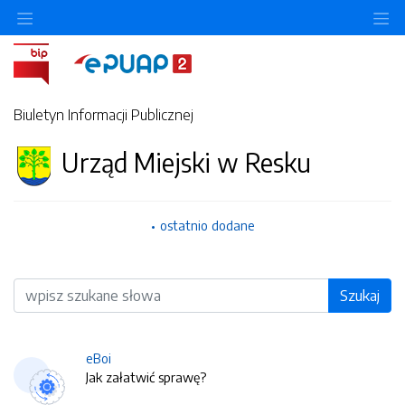
O
Biuletyn Informacji Publicznej
Urząd Miejski w Resku
ostatnio dodane
Wyszukiwarka
Szukaj
eBoi
Jak załatwić sprawę?