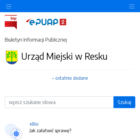
O
Biuletyn Informacji Publicznej
Urząd Miejski w Resku
ostatnio dodane
Wyszukiwarka
Szukaj
eBoi
Jak załatwić sprawę?