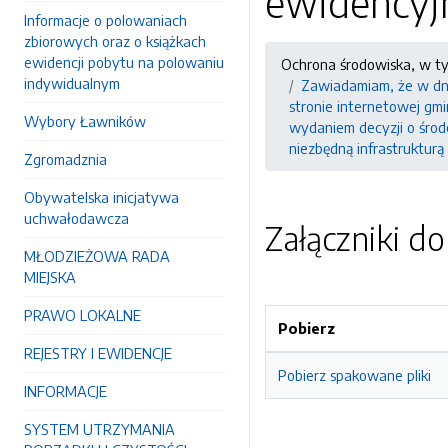
ewidencyj
Informacje o polowaniach
zbiorowych oraz o książkach
ewidencji pobytu na polowaniu
Ochrona środowiska, w t
indywidualnym
Zawiadamiam, że w dni
stronie internetowej gmi
Wybory Ławników
wydaniem decyzji o śro
niezbędną infrastruktur
Zgromadznia
Obywatelska inicjatywa
uchwałodawcza
Załączniki d
MŁODZIEŻOWA RADA
MIEJSKA
PRAWO LOKALNE
Pobierz
REJESTRY I EWIDENCJE
Pobierz spakowane pliki
INFORMACJE
SYSTEM UTRZYMANIA