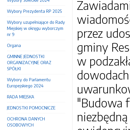
Wybory Sołeckie 2024
Zawiadamia
Wybory Prezydenta RP 2025
wiadomośc
Wybory uzupełniające do Rady
Miejskiej w okręgu wyborczym
przez udos
nr 9
gminy Resk
Organa
GMINNE JEDNOSTKI
w podzakł
ORGANIZACYJNE ORAZ
SPÓŁKI
dowodach 
Wybory do Parlamentu
uwarunkowa
Europejskiego 2024
RADA MIEJSKA
"Budowa f
JEDNOSTKI POMOCNICZE
niezbędną 
OCHRONA DANYCH
OSOBOWYCH