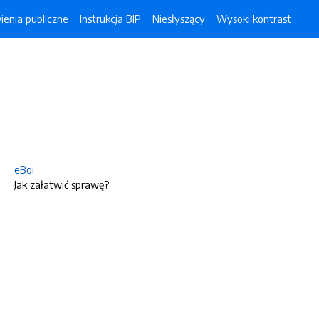
enia publiczne
Instrukcja BIP
Niesłyszący
Wysoki kontrast
eBoi
Jak załatwić sprawę?