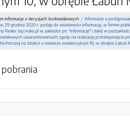
nym 10, w obrębie Łabuń 
ym informacje o decyzjach środowiskowych
Informacje o postępowa
u 29 grudnia 2020 r. podaję do wiadomości informację, w formie publ
ny Resko: bip.resko.pl w zakładce pn: "informacje" i dalej w podzakł
dowiskowych uwarunkowaniach zgody na realizację przedsięwzięcia p
ą techniczną na działce o numerze ewidencyjnym 10, w obrębie Łabuń 
o pobrania