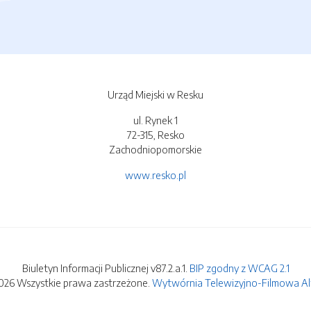
Urząd Miejski w Resku
ul. Rynek 1
72-315, Resko
Zachodniopomorskie
www.resko.pl
Biuletyn Informacji Publicznej v87.2.a.1.
BIP zgodny z WCAG 2.1
026 Wszystkie prawa zastrzeżone.
Wytwórnia Telewizyjno-Filmowa Alfa