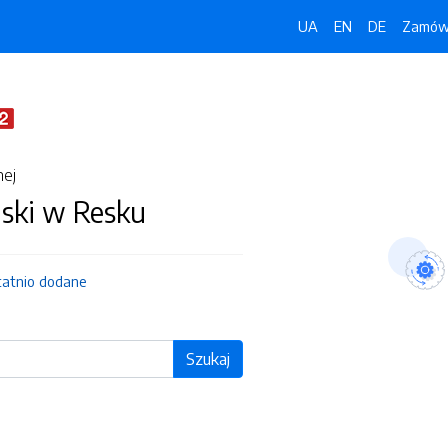
UA
EN
DE
Zamówi
nej
jski w Resku
tatnio dodane
Szukaj