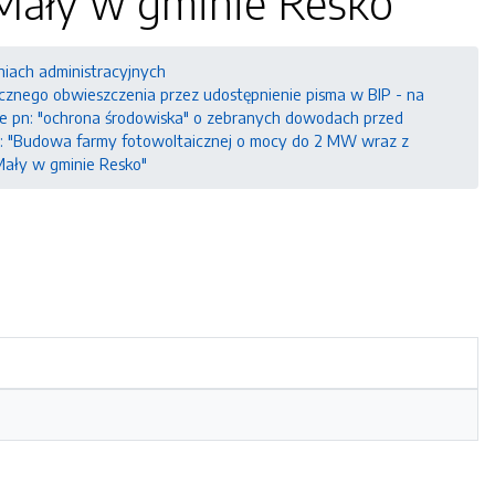
Mały w gminie Resko"
niach administracyjnych
icznego obwieszczenia przez udostępnienie pisma w BIP - na
adce pn: "ochrona środowiska" o zebranych dowodach przed
n: "Budowa farmy fotowoltaicznej o mocy do 2 MW wraz z
Mały w gminie Resko"