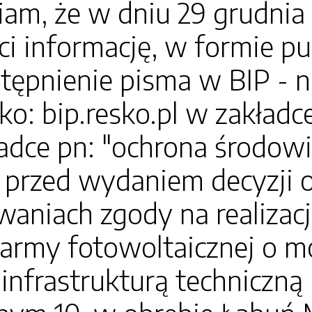
m, że w dniu 29 grudnia 
i informację, w formie pu
tępnienie pisma w BIP - n
o: bip.resko.pl w zakładce 
adce pn: "ochrona środowi
przed wydaniem decyzji 
niach zgody na realizacj
army fotowoltaicznej o m
infrastrukturą techniczną