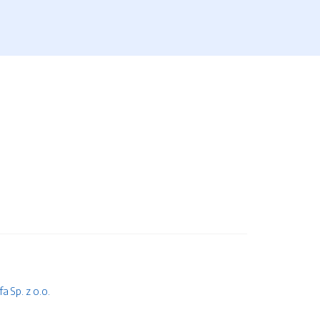
 Sp. z o.o.