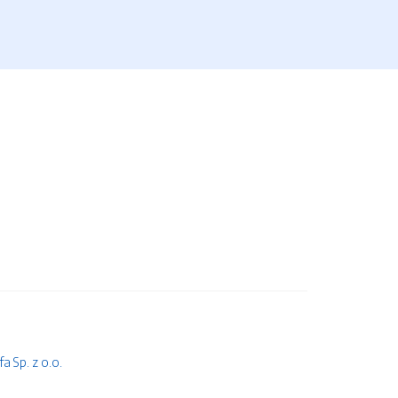
 Sp. z o.o.