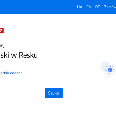
UA
EN
DE
Zamówi
nej
jski w Resku
tatnio dodane
Szukaj