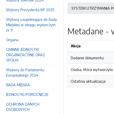
Wybory Sołeckie 2024
SYSTEM UTRZYMANIA P
Wybory Prezydenta RP 2025
Wybory uzupełniające do Rady
Miejskiej w okręgu wyborczym
Metadane - w
nr 9
Organa
Akcja
GMINNE JEDNOSTKI
ORGANIZACYJNE ORAZ
Dodanie dokumentu:
SPÓŁKI
Osoba, która wytworzyła i
Wybory do Parlamentu
Europejskiego 2024
Ostatnia aktualizacja:
RADA MIEJSKA
JEDNOSTKI POMOCNICZE
OCHRONA DANYCH
OSOBOWYCH