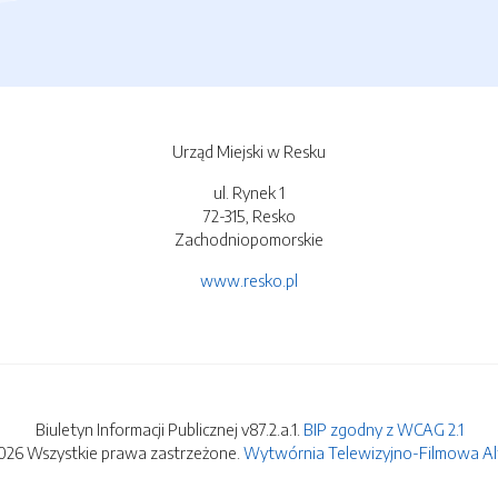
Urząd Miejski w Resku
ul. Rynek 1
72-315, Resko
Zachodniopomorskie
www.resko.pl
Biuletyn Informacji Publicznej v87.2.a.1.
BIP zgodny z WCAG 2.1
026 Wszystkie prawa zastrzeżone.
Wytwórnia Telewizyjno-Filmowa Alfa