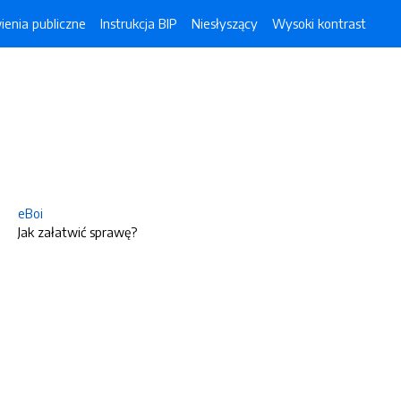
enia publiczne
Instrukcja BIP
Niesłyszący
Wysoki kontrast
eBoi
Jak załatwić sprawę?