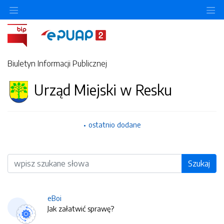
O
Biuletyn Informacji Publicznej
Urząd Miejski w Resku
ostatnio dodane
Wyszukiwarka
Szukaj
eBoi
Jak załatwić sprawę?